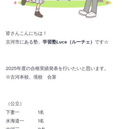
皆さんこんにちは！
古河市にある塾、
学習塾Luce（ルーチェ）
です☆
2025年度の合格実績発表を行いたいと思います。
※古河本校、境校 合算
（公立）
下妻一 1名
水海道一 1名
古河三 9名