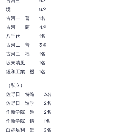
境 8名
古河一 普 1名
古河一 商 4名
八千代 1名
古河ニ 普 3名
古河ニ 福 1名
坂東清風 1名
総和工業 機 1名
（私立）
佐野日 特進 3名
佐野日 進学 2名
作新学院 進 2名
作新学院 情 1名
白鴎足利 進 2名