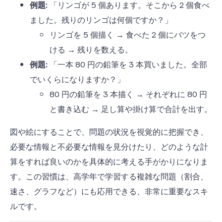
例題:
「リンゴが
5
個あります。そこから
2
個食べ
ました。残りのリンゴは何個ですか？」
リンゴを
5
個描く
→
食べた
2
個にバツをつ
ける
→
残りを数える。
例題:
「一本
80
円の鉛筆を
3
本買いました。全部
でいくらになりますか？」
80
円の鉛筆を
3
本描く
→
それぞれに
80
円
と書き込む
→
足し算や掛け算で合計を出す。
図や絵にすることで、問題の状況を視覚的に把握でき、
必要な情報と不必要な情報を見分けたり、どのような計
算をすれば良いのかを具体的に考える手がかりになりま
す。この習慣は、高学年で学習する複雑な問題（割合、
速さ、グラフなど）にも応用できる、非常に重要なスキ
ルです。