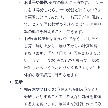
お菓子や果物:
分数の導入に最適です。「ケー
キを
4
等分したら、一つ分はどれくらい？」
と実際に分けてみたり、「お菓子が
10
個あっ
て、
2
人で同じ数ずつ分けるには？」と割り
算の概念を教えることもできます。
お金:
金銭感覚を養うだけでなく、足し算や引
き算、繰り上がり・繰り下がりの計算練習に
もなります。「
100
円と
50
円を合わせると
いくら？」「
300
円のものを買って、
500
円出したらいくらお釣りがくる？」など、具
体的な場面設定で練習させます。
図形:
積み木やブロック:
立体図形を組み立てたり、
分解したりすることで、見えない部分を想像
する力を養います。展開図を実際に作ってみ